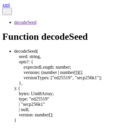
xrpl
decodeSeed
Function decodeSeed
decodeSeed
(
seed
:
string
,
opts
?:
{
expectedLength
:
number
;
versions
:
(
number
|
number
[]
)
[]
;
versionTypes
:
[
"ed25519"
,
"secp256k1"
]
;
}
,
)
:
{
bytes
:
Uint8Array
;
type
:
"ed25519"
|
"secp256k1"
|
null
;
version
:
number
[]
;
}